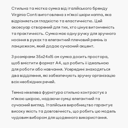
Стильна та містка сумка від італійського бренду
Virginia Conti виготовлена з м'якої шкіри наппа, яка
відрізняється гладкістю та еластичністю. Цей
аксесуар створений для тих, хто цінує витонченість
та практичність. Сумка має одну ручку для зручного
носіння в руках та елегантний плечовий ремінь із
ланцюжком, який додає сучасний акцент.
З розмірами 35х24х15 см сумка досить простора,
щоб вмістити формат A4, що робить її ідеальною
для роботи або навчання. Усередині знаходяться
два відділення, які забезпечують зручну організацію
всіх необхідних речей.
Темна нікелева фурнітура стильно контрастує з
м'якою шкірою, надаючи сумці елегантний та
сучасний вигляд. Італійське виробництво гарантує
високу якість та довговічність, що робить цю модель
чудовим вибором для щоденного використання.