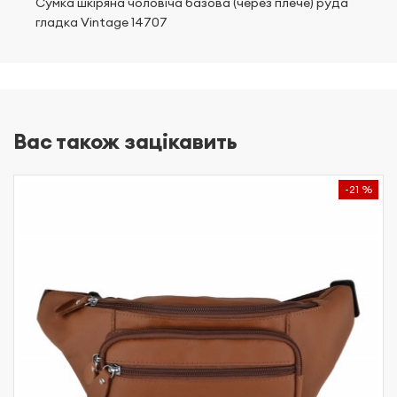
Сумка шкіряна чоловіча базова (через плече) руда
гладка Vintage 14707
Вас також зацікавить
-21 %