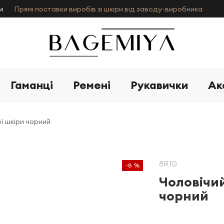
и
Прямі поставки виробів зі шкіри від заводу-виробника
Гаманці
Ремені
Рукавички
Ак
ї шкіри чорний
8R10
-8 %
Чоловічий
чорний