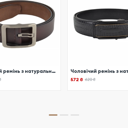
Чоловічий ремінь з натуральної шкіри червоний
572 ₴
₴
620 ₴