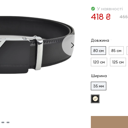
У наявності
418 ₴
455
Довжина
80 см
85 см
120 см
125 см
Ширина
35 мм