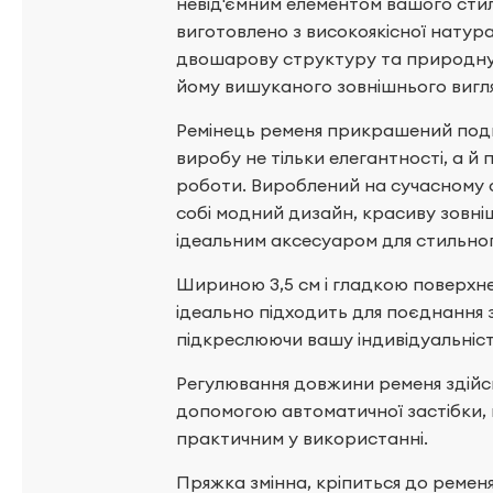
невід'ємним елементом вашого стил
виготовлено з високоякісної натура
двошарову структуру та природну 
йому вишуканого зовнішнього вигля
Ремінець ременя прикрашений под
виробу не тільки елегантності, а й 
роботи. Вироблений на сучасному 
собі модний дизайн, красиву зовнішн
ідеальним аксесуаром для стильног
Шириною 3,5 см і гладкою поверхне
ідеально підходить для поєднання
підкреслюючи вашу індивідуальність
Регулювання довжини ременя здійс
допомогою автоматичної застібки, 
практичним у використанні.
Пряжка змінна, кріпиться до ремен