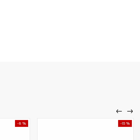
-8 %
-15 %