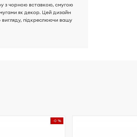
ру з чорною вставкою, смугою
мугами як декор. Цей дизайн
о вигляду, підкреслюючи вашу
.
-0 %