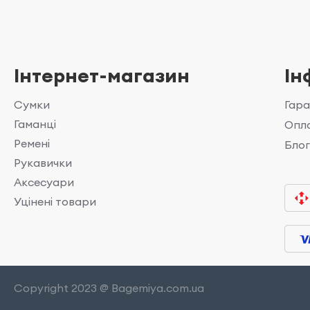
Інтернет-магазин
Ін
Сумки
Гара
Гаманці
Опла
Ремені
Бло
Рукавички
Аксесуари
Уцінені товари
Copyright 2023 @ Bagemiya.com.ua