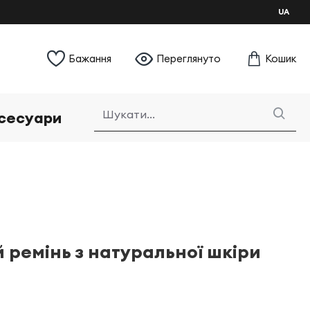
UA
Бажання
Переглянуто
Кошик
сесуари
 ремінь з натуральної шкіри