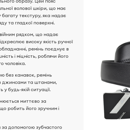
ьного образу. Цей пояс
льної волової шкіри, що має
багату текстуру, яка надає
ду та гладкої поверхні.
війним рядком, що надає
підкреслює високу якість ручної
обладнанні, ремінь поєднує в
ість і міцність, роблячи його
о чоловіка.
ю без канавок, ремінь
 з джинсами та штанами,
 у будь-якій ситуації.
нюється миттєво за
що робить його зручним і
я за допомогою зубчастого