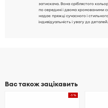
затискача. Вона сріблястого кольо
по середині і двома хромованими с
надає пряжці сучасного і стильног
індивідуальність і увагу до деталей
Вас також зацікавить
-5 %