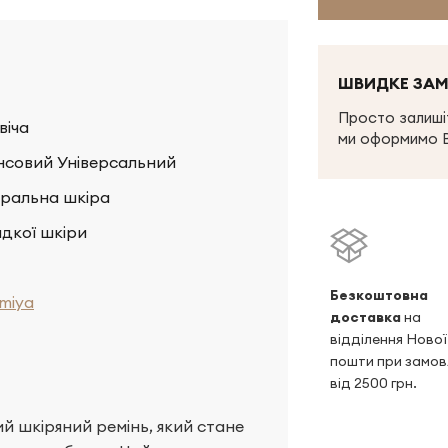
ШВИДКЕ ЗА
Просто залишіт
віча
ми оформимо 
совий Універсальний
ральна шкіра
адкої шкіри
Безкоштовна
miya
доставка
на
відділення Нової
пошти при замов
від 2500 грн.
й шкіряний ремінь, який стане