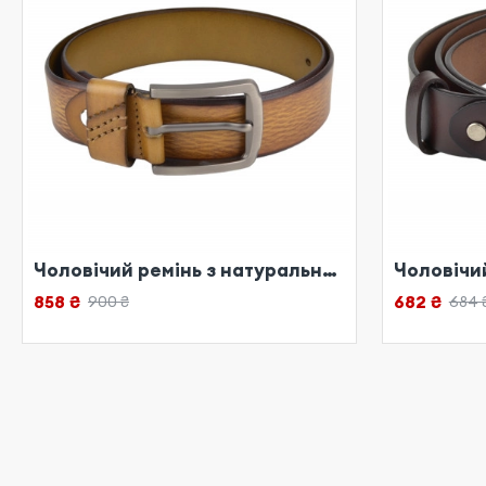
Чоловічий ремінь з натуральної шкіри рудий
858 ₴
682 ₴
900 ₴
684 