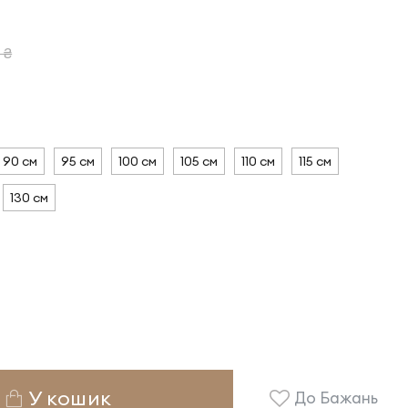
 ₴
90 см
95 см
100 см
105 см
110 см
115 см
130 см
У кошик
До Бажань