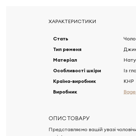
ХАРАКТЕРИСТИКИ
Стать
Чоло
Тип ременя
Джин
Матеріал
Нату
Особливості шкіри
Із гл
Країна-виробник
КНР
Виробник
Bage
ОПИС ТОВАРУ
Представляємо вашій увазі чоловічи