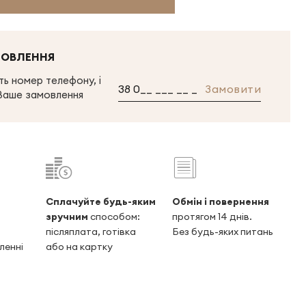
МОВЛЕННЯ
ь номер телефону, і
Замовити
Ваше замовлення
Сплачуйте будь-яким
Обмін і повернення
зручним
способом:
протягом 14 днів.
післяплата, готівка
Без будь-яких питань
ленні
або на картку