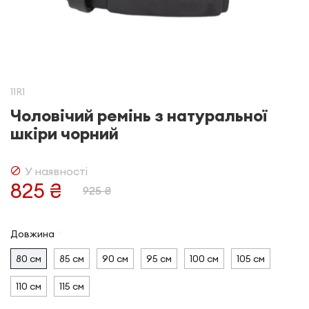
11R1
Чоловічий ремінь з натуральної
шкіри чорний
У наявності
825 ₴
925 ₴
Довжина
80 см
85 см
90 см
95 см
100 см
105 см
110 см
115 см