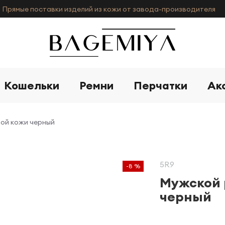
Прямые поставки изделий из кожи от завода-производителя
Кошельки
Ремни
Перчатки
Ак
ной кожи черный
5R9
-8 %
Мужской 
черный