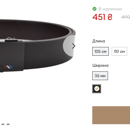
В наличии
451 ₴
490
Длина
105 см
110 см
Ширина
35 мм