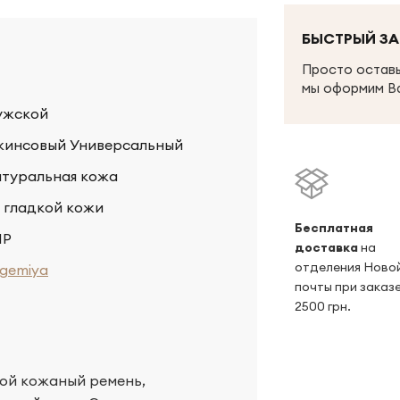
БЫСТРЫЙ ЗА
Просто оставь
мы оформим В
ужской
инсовый Универсальный
туральная кожа
 гладкой кожи
Беcплатная
НР
доставка
на
отделения Ново
gemiya
почты при заказе
2500 грн.
ой кожаный ремень,