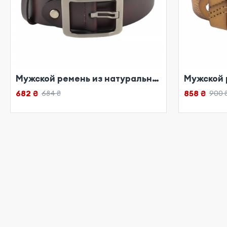
Мужской ремень из натуральной кожи красный
682 ₴
858 ₴
684 ₴
900 