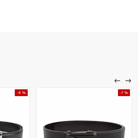
-8 %
-7 %