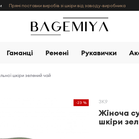
и
Прямі поставки виробів зі шкіри від заводу-виробника
Гаманці
Ремені
Рукавички
Ак
льної шкіри зелений чай
3K9
-23 %
Жіноча су
шкіри зе