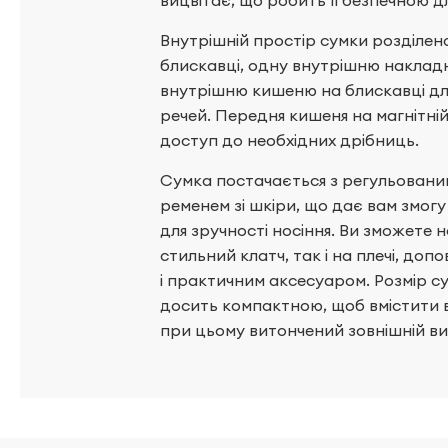
вицвітає, що робить її безпечною 
Внутрішній простір сумки розділено
блискавці, одну внутрішню наклад
внутрішню кишеню на блискавці для
речей. Передня кишеня на магнітні
доступ до необхідних дрібниць.
Сумка постачається з регульовани
ременем зі шкіри, що дає вам змо
для зручності носіння. Ви зможете н
стильний клатч, так і на плечі, до
і практичним аксесуаром. Розмір сум
досить компактною, щоб вмістити вс
при цьому витончений зовнішній ви