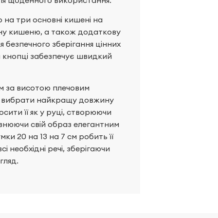
для щоденного використання.
 на три основні кишені на
ну кишеню, а також додаткову
 безпечного зберігання цінних
й кнопці забезпечує швидкий
м за висотою плечовим
гу вибрати найкращу довжину
осити її як у руці, створюючи
повнюючи свій образ елегантним
ки 20 на 13 на 7 см робить її
і необхідні речі, зберігаючи
гляд.