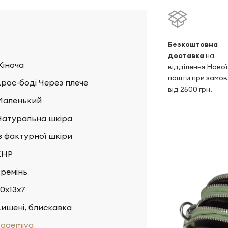
Безкоштовна
доставка
на
Жіноча
відділення Нової
пошти при замов
рос-боді Через плече
від 2500 грн.
Маленький
Натуральна шкіра
з фактурної шкіри
КНР
 ремінь
0х13х7
ишені, блискавка
Bagemiya