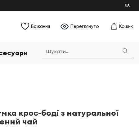
UA
Бажання
Переглянуто
Кошик
сесуари
мка крос-боді з натуральної
лений чай