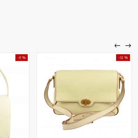
-5 %
-12 %