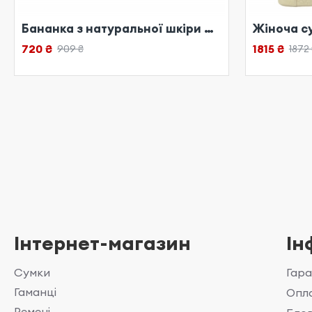
Бананка з натуральної шкіри руда
720 ₴
1815 ₴
909 ₴
1872
Інтернет-магазин
Ін
Сумки
Гара
Гаманці
Опла
Ремені