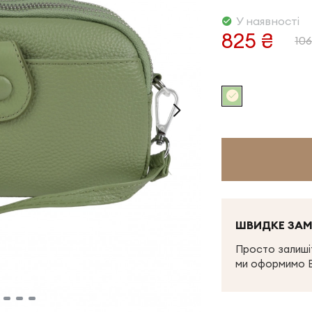
У наявності
825 ₴
106
ШВИДКЕ ЗА
Просто залишіт
ми оформимо 