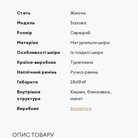
Стать
Жіноча
Модель
Базова
Розмір
Середній
Матеріал
Натуральна шкіра
Особливості шкіри
Із гладкої шкіри
Країна-виробник
Туреччина
Наплічний ремінь
Ручка-ремінь
Габарити
28х19х9
Внутрішня
Кишені, блискавка,
структура
магніт
Виробник
Bagemiya
ОПИС ТОВАРУ