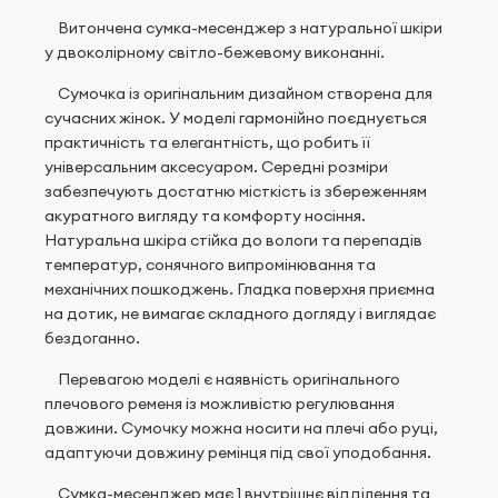
Витончена сумка-месенджер з натуральної шкіри
у двоколірному світло-бежевому виконанні.
Сумочка із оригінальним дизайном створена для
сучасних жінок. У моделі гармонійно поєднується
практичність та елегантність, що робить її
універсальним аксесуаром. Середні розміри
забезпечують достатню місткість із збереженням
акуратного вигляду та комфорту носіння.
Натуральна шкіра стійка до вологи та перепадів
температур, сонячного випромінювання та
механічних пошкоджень. Гладка поверхня приємна
на дотик, не вимагає складного догляду і виглядає
бездоганно.
Перевагою моделі є наявність оригінального
плечового ременя із можливістю регулювання
довжини. Сумочку можна носити на плечі або руці,
адаптуючи довжину ремінця під свої уподобання.
Сумка-месенджер має 1 внутрішнє відділення та