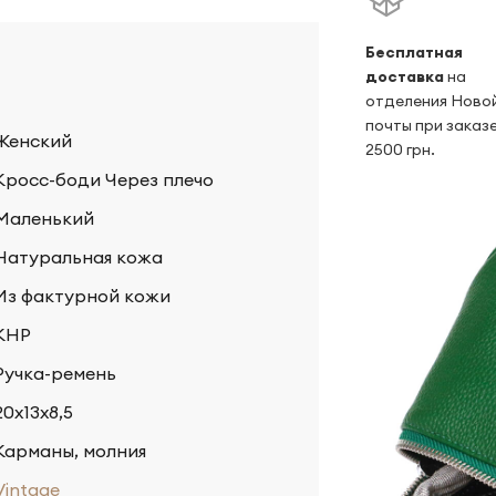
Беcплатная
доставка
на
отделения Ново
почты при заказе
Женский
2500 грн.
Кросс-боди Через плечо
Маленький
Натуральная кожа
Из фактурной кожи
КНР
Ручка-ремень
20х13х8,5
Карманы, молния
Vintage