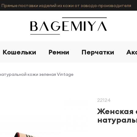
Прямые поставки изделий из кожи от завода-производителя
Кошельки
Ремни
Перчатки
Ак
 натуральной кожи зеленая Vintage
22124
Женская 
натураль