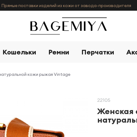
Прямые поставки изделий из кожи от завода-производителя
Кошельки
Ремни
Перчатки
Ак
 натуральной кожи рыжая Vintage
22105
Женская 
натураль