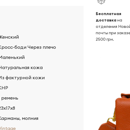
Беcплатная
доставка
на
отделения Ново
почты при заказе
Женский
2500 грн.
Кросс-боди Через плечо
Маленький
Натуральная кожа
Из фактурной кожи
КНР
1 ремень
23х17х8
Карманы, молния
Vintage