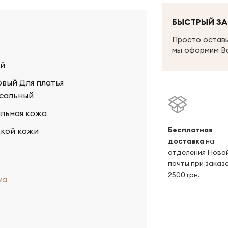
БЫСТРЫЙ ЗА
Просто оставь
мы оформим В
й
вый Для платья
сальный
льная кожа
Беcплатная
дкой кожи
доставка
на
отделения Ново
почты при заказе
2500 грн.
ya