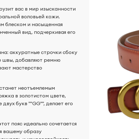
рузит вас в мир изысканности
уральной воловьей кожи.
ым блеском и насыщенная
нченный вид, подчеркивая его
на: аккуратные строчки сбоку
е швы, добавляют ремню
вают мастерство
 станет неотъемлемым
яжка в золотистом цвете,
двух букв ""GG"", делает его
этот пояс идеально сочетается
я вашему образу