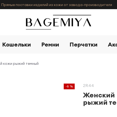
Прямые поставки изделий из кожи от завода-производителя
Кошельки
Ремни
Перчатки
Ак
ой кожи рыжий темный
2R44
-8 %
Женский 
рыжий т