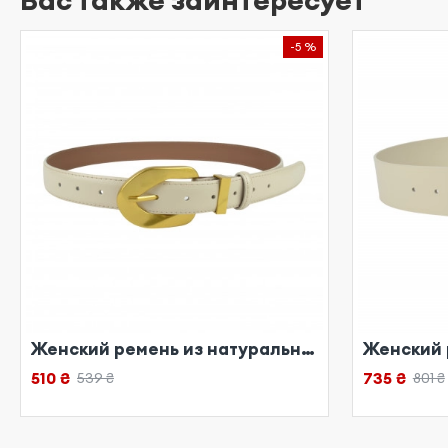
Вас также заинтересует
-5 %
Женский ремень из натуральной кожи бежевый
510 ₴
735 ₴
539 ₴
801 ₴