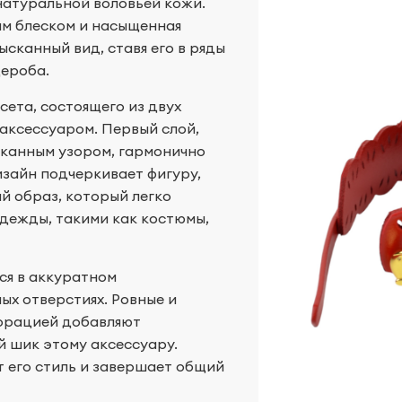
 натуральной воловьей кожи.
ым блеском и насыщенная
сканный вид, ставя его в ряды
ероба.
сета, состоящего из двух
 аксессуаром. Первый слой,
канным узором, гармонично
изайн подчеркивает фигуру,
й образ, который легко
одежды, такими как костюмы,
ся в аккуратном
х отверстиях. Ровные и
форацией добавляют
 шик этому аксессуару.
 его стиль и завершает общий