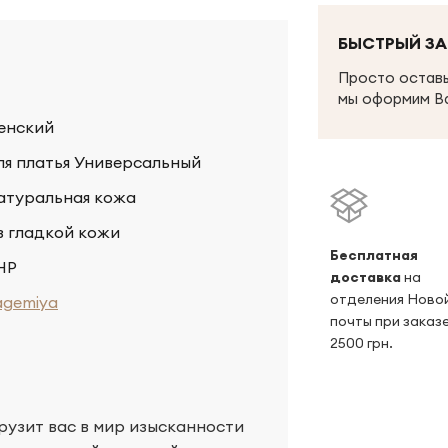
БЫСТРЫЙ ЗА
Просто оставь
мы оформим В
енский
ля платья Универсальный
атуральная кожа
з гладкой кожи
Беcплатная
НР
доставка
на
отделения Ново
agemiya
почты при заказе
2500 грн.
рузит вас в мир изысканности