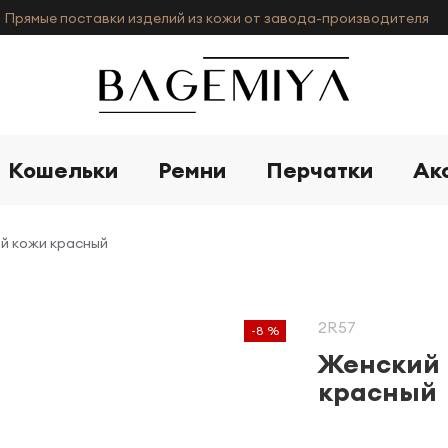
Прямые поставки изделий из кожи от завода-производителя
Кошельки
Ремни
Перчатки
Ак
ой кожи красный
2R57
-8 %
Женский 
красный