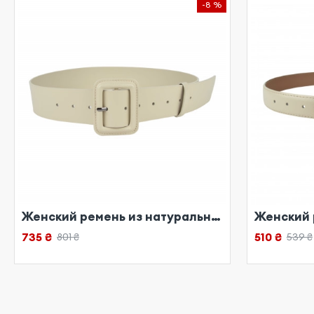
-8 %
Женский ремень из натуральной кожи бежевый
735 ₴
510 ₴
801 ₴
539 ₴