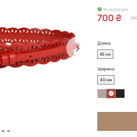
В наличии
700 ₴
76
Длина
85 см
Ширина
40 мм