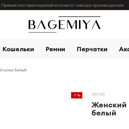
Прямые поставки изделий из кожи от завода-производителя
Кошельки
Ремни
Перчатки
Ак
ой кожи белый
2R148
-7 %
Женский 
белый