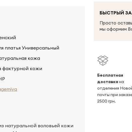
БЫСТРЫЙ ЗА
Просто оставь
мы оформим В
енский
ля платья Универсальный
атуральная кожа
з фактурной кожи
Беcплатная
НР
доставка
на
отделения Ново
agemiya
почты при заказе
2500 грн.
из натуральной воловьей кожи