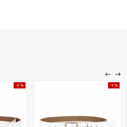
-8 %
-9 %