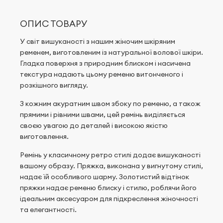
ОПИС ТОВАРУ
У світ вишуканості з нашим жіночим шкіряним
ременем, виготовленим із натуральної волової шкіри.
Гладка поверхня з природним блиском і насичена
текстура надають цьому ременю витонченого і
розкішного вигляду.
З кожним акуратним швом збоку по ременю, а також
прямими і рівними швами, цей ремінь виділяється
своєю увагою до деталей і високою якістю
виготовлення.
Ремінь у класичному ретро стилі додає вишуканості
вашому образу. Пряжка, виконана у вигнутому стилі,
надає їй особливого шарму. Золотистий відтінок
пряжки надає ременю блиску і стилю, роблячи його
ідеальним аксесуаром для підкреслення жіночності
та елегантності.