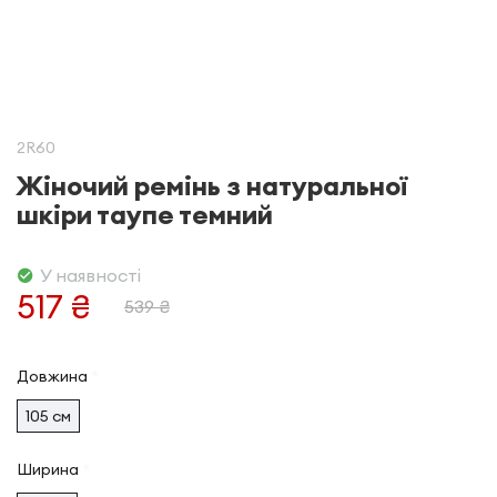
2R60
Жіночий ремінь з натуральної
шкіри таупе темний
У наявності
517 ₴
539 ₴
Довжина
105 см
Ширина