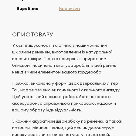
Виробник
Bagemiya
ОПИС ТОВАРУ
У світ вишуканості та стилю з нашим жіночим
шкіряним ременем, виготовленим із натуральної
волової шкіри. Гладка поверхня з природним
блиском і насичена текстура зроблять цей ремінь
невід'ємним елементом вашого гардероба.
Пряжка, виконана у формі двох дзеркальних літер
"a", надає ременю витонченого і стильного вигляду.
Цей унікальний елемент робить його не просто
аксесуаром, а справжньою прикрасою, надаючи
вашому образу індивідуальність.
З кожним акуратним швом збоку по ременю, а також
прямими і рівними швами, цей ремінь демонструє
високу якість виготовлення і увагу до деталей.