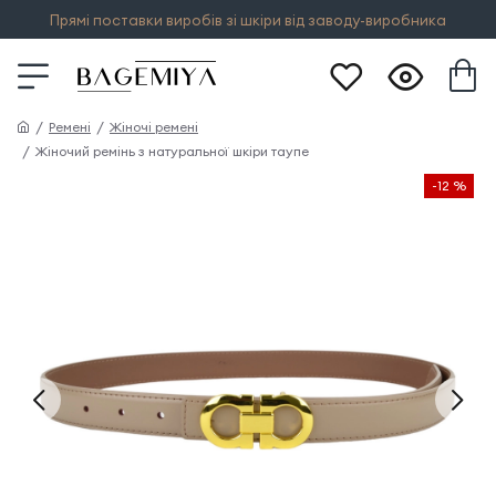
Прямі поставки виробів зі шкіри від заводу-виробника
Ремені
Жіночі ремені
Жіночий ремінь з натуральної шкіри таупе
-12 %