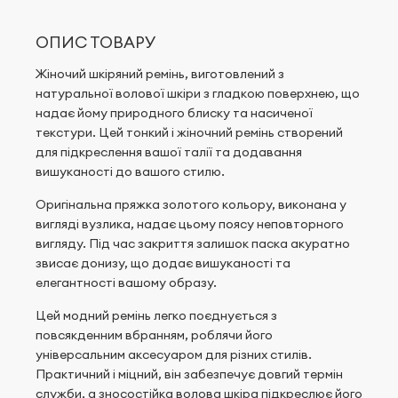
ОПИС ТОВАРУ
Жіночий шкіряний ремінь, виготовлений з
натуральної волової шкіри з гладкою поверхнею, що
надає йому природного блиску та насиченої
текстури. Цей тонкий і жіночний ремінь створений
для підкреслення вашої талії та додавання
вишуканості до вашого стилю.
Оригінальна пряжка золотого кольору, виконана у
вигляді вузлика, надає цьому поясу неповторного
вигляду. Під час закриття залишок паска акуратно
звисає донизу, що додає вишуканості та
елегантності вашому образу.
Цей модний ремінь легко поєднується з
повсякденним вбранням, роблячи його
універсальним аксесуаром для різних стилів.
Практичний і міцний, він забезпечує довгий термін
служби, а зносостійка волова шкіра підкреслює його