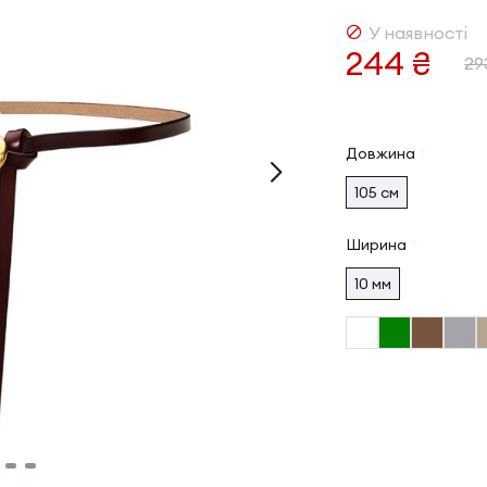
У наявності
244 ₴
29
Довжина
105 см
Ширина
10 мм