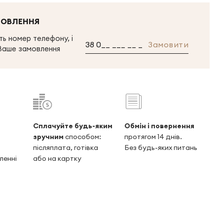
МОВЛЕННЯ
ь номер телефону, і
Замовити
Ваше замовлення
Сплачуйте будь-яким
Обмін і повернення
зручним
способом:
протягом 14 днів.
післяплата, готівка
Без будь-яких питань
ленні
або на картку