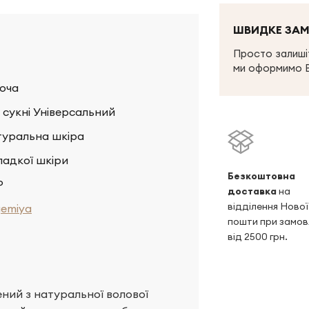
ШВИДКЕ ЗА
Просто залишіт
ми оформимо 
оча
 сукні Універсальний
уральна шкіра
гладкої шкіри
Безкоштовна
Р
доставка
на
відділення Нової
emiya
пошти при замов
від 2500 грн.
ений з натуральної волової