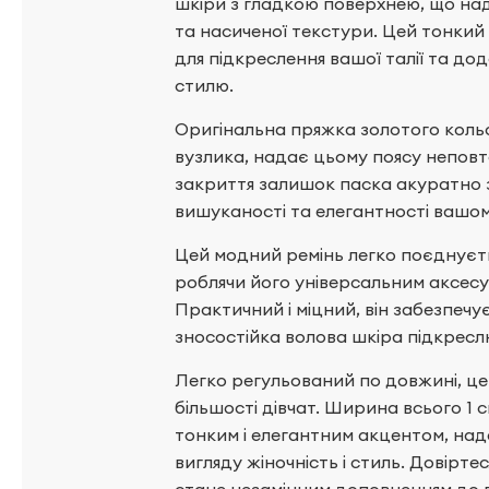
шкіри з гладкою поверхнею, що на
та насиченої текстури. Цей тонкий
для підкреслення вашої талії та д
стилю.
Оригінальна пряжка золотого кольо
вузлика, надає цьому поясу неповт
закриття залишок паска акуратно 
вишуканості та елегантності вашом
Цей модний ремінь легко поєднуєт
роблячи його універсальним аксесуа
Практичний і міцний, він забезпечу
зносостійка волова шкіра підкреслю
Легко регульований по довжині, це
більшості дівчат. Ширина всього 1 
тонким і елегантним акцентом, на
вигляду жіночність і стиль. Довіртес