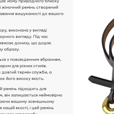
дає йому природного блиску
 і жіночний ремінь створений
одавання вишуканості до вашого
ру, виконана у вигляді
орного вигляду. Під час
звисає донизу, що додає
у образу.
ься з повсякденним вбранням,
ром для різних стилів.
є довгий термін служби, а
є його високу якість.
й ремінь підходить для
см, він залишається неймовірно
даючи вашому зовнішньому
я нашій якості, і цей ремінь