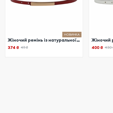
НОВИНКА
Жіночий ремінь із натуральної шкіри червоний
374 ₴
400 ₴
411 ₴
430 