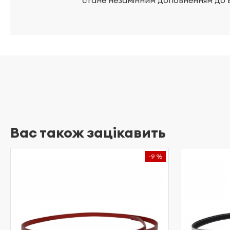
стане незамінним доповненням до 
Вас також зацікавить
-9 %