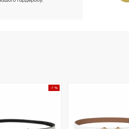
вашого гардеробу.
-7 %