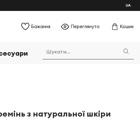
UA
Бажання
Переглянуто
Кошик
сесуари
емінь з натуральної шкіри