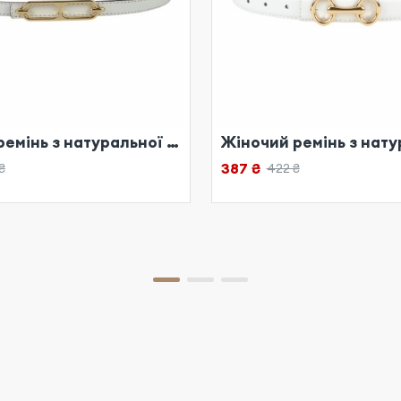
Жіночий ремінь з натуральної шкіри білий
387 ₴
₴
422 ₴