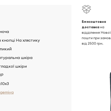
Безкоштовна
доставка
на
ноча
відділення Нової
пошти при замов
 кнопці На хлястику
від 2500 грн.
ликий
туральна шкіра
 гладкої шкіри
НР
х10х3
gemiya