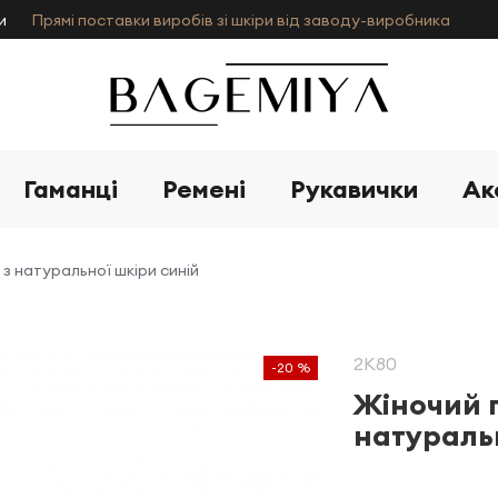
и
Прямі поставки виробів зі шкіри від заводу-виробника
Гаманці
Ремені
Рукавички
Ак
з натуральної шкіри синій
2K80
-20 %
Жіночий 
натуральн