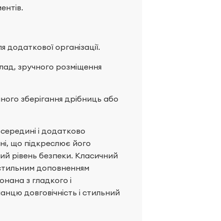
ентів.
я додаткової організації.
клад, зручного розміщення
ечного зберігання дрібниць або
середині і додатково
ні, що підкреслює його
вий рівень безпеки. Класичний
 стильним доповненням
онана з гладкого і
анцю довговічність і стильний