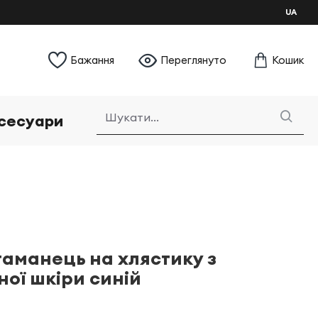
UA
Бажання
Переглянуто
Кошик
сесуари
гаманець на хлястику з
ої шкіри синій