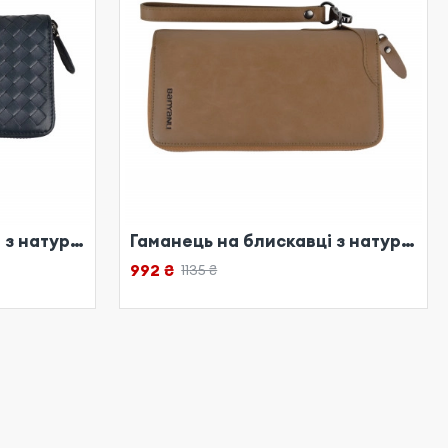
Гаманець на блискавці з натуральної шкіри синій
Гаманець на блискавці з натуральної шкіри таупе темний
992 ₴
1135 ₴