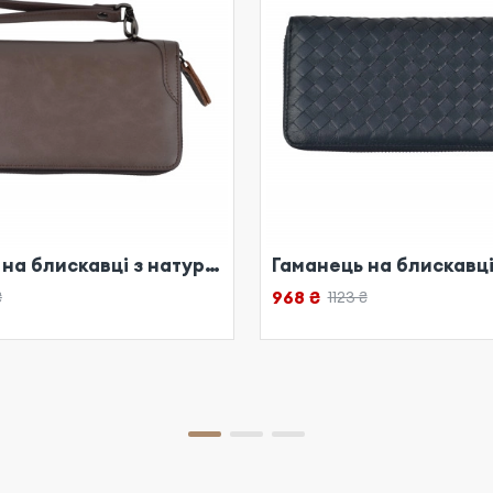
Гаманець на блискавці з натуральної шкіри сірий
968 ₴
₴
1123 ₴