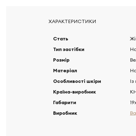
ХАРАКТЕРИСТИКИ
Стать
Жі
Тип застібки
На
Розмір
Ве
Матеріал
На
Особливості шкіри
Із
Країна-виробник
К
Габарити
19
Виробник
Ba