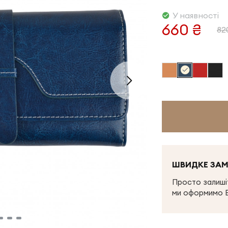
У наявності
660 ₴
82
ШВИДКЕ ЗА
Просто залишіт
ми оформимо 