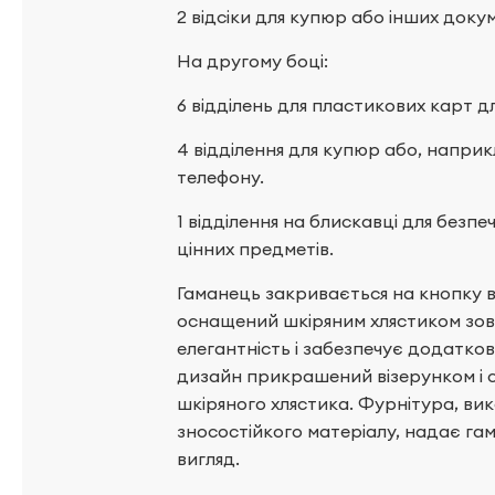
2 відсіки для купюр або інших докум
На другому боці:
6 відділень для пластикових карт дл
4 відділення для купюр або, напри
телефону.
1 відділення на блискавці для безп
цінних предметів.
Гаманець закривається на кнопку в
оснащений шкіряним хлястиком зов
елегантність і забезпечує додатко
дизайн прикрашений візерунком і
шкіряного хлястика. Фурнітура, вик
зносостійкого матеріалу, надає гам
вигляд.