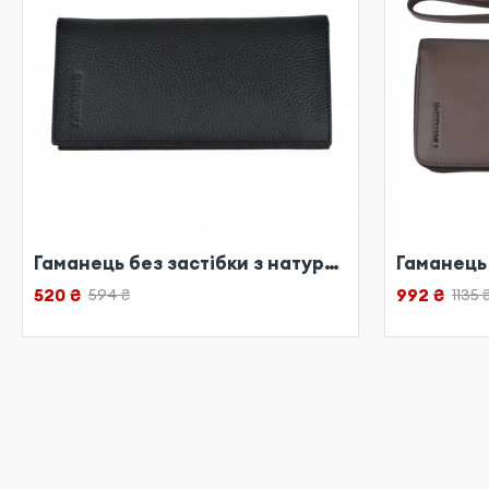
Гаманець без застібки з натуральної шкіри чорний
520 ₴
992 ₴
594 ₴
1135 