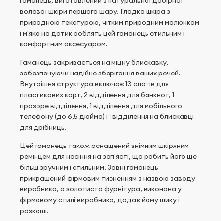
гаманець, виготовлений з натуральної добірної
волової шкіри першого шару. Гладка шкіра з
природною текстурою, чітким природним малюнком
і м'яка на дотик роблять цей гаманець стильним і
комфортним аксесуаром.
Гаманець закривається на міцну блискавку,
забезпечуючи надійне зберігання ваших речей.
Внутрішня структура включає 13 слотів для
пластикових карт, 2 відділення для банкнот, 1
прозоре відділення, 1 відділення для мобільного
телефону (до 6,5 дюйма) і 1 відділення на блискавці
для дрібниць.
Цей гаманець також оснащений знімним шкіряним
ремінцем для носіння на зап'ясті, що робить його ще
більш зручним і стильним. Зовні гаманець
прикрашений фірмовим тисненням з назвою заводу
виробника, а золотиста фурнітура, виконана у
фірмовому стилі виробника, додає йому шику і
розкоші.