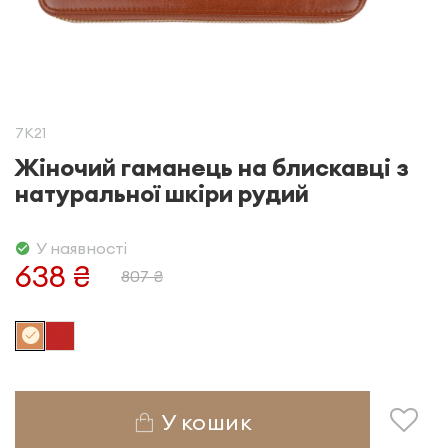
7K21
Жіночий гаманець на блискавці з
натуральної шкіри рудий
У наявності
638 ₴
807 ₴
У кошик