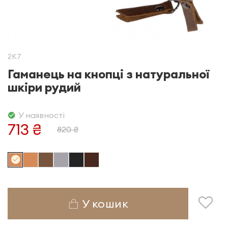
2K7
Гаманець на кнопці з натуральної
шкіри рудий
У наявності
713 ₴
820 ₴
У кошик