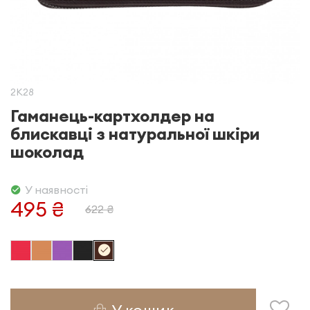
2K28
Гаманець-картхолдер на
блискавці з натуральної шкіри
шоколад
У наявності
495 ₴
622 ₴
У кошик